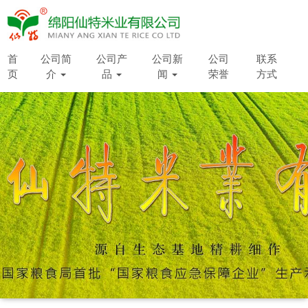
首
公司简
公司产
公司新
公司
联系
页
介
品
闻
荣誉
方式