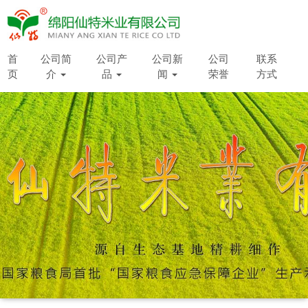
首
公司简
公司产
公司新
公司
联系
页
介
品
闻
荣誉
方式