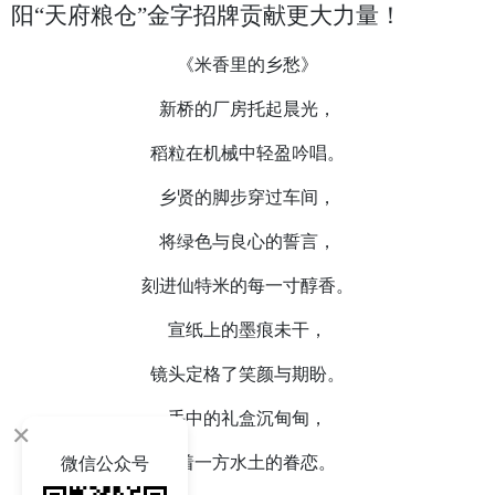
阳
“天府粮仓”金字招牌贡献更大力量！
《米香里的乡愁》
新桥的厂房托起晨光，
稻粒在机械中轻盈吟唱。
乡贤的脚步穿过车间，
将绿色与良心的誓言，
刻进仙特米的每一寸醇香。
宣纸上的墨痕未干，
镜头定格了笑颜与期盼。
手中的礼盒沉甸甸，
×
装着一方水土的眷恋。
微信公众号